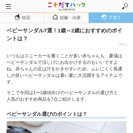
妊活
妊娠・出産
子育て
トップページ
ベビーサンダル7選！1歳～2歳におすすめのポイ
妊活
ントは？
妊娠・出産
[ PR ]
妊娠超初期
いつもはスニーカーを履くことが多い赤ちゃんも、夏場は
妊娠初期
ベビーサンダルで涼しげにお出かけするのもいいですよ
ね。赤ちゃんの足は汗をかきやすいため、ムレにくく風通
妊娠中期
しの良いベビーサンダルは暑い夏に大活躍するアイテムで
妊娠後期
す。
出産
そこで今回は1〜2歳頃向けのベビーサンダルの選び方と、
人気のおすすめ商品を7点ご紹介します。
子育て・育児
０歳児
ベビーサンダル選びのポイントは？
１歳児
２歳児