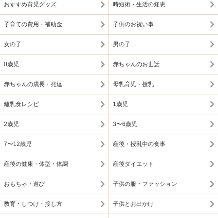
おすすめ育児グッズ
時短術・生活の知恵
子育ての費用・補助金
子供のお祝い事
女の子
男の子
0歳児
赤ちゃんのお世話
赤ちゃんの成長・発達
母乳育児・授乳
離乳食レシピ
1歳児
2歳児
3〜6歳児
7〜12歳児
産後・授乳中の食事
産後の健康・体型・体調
産後ダイエット
おもちゃ・遊び
子供の服・ファッション
教育・しつけ・接し方
子供とお出かけ