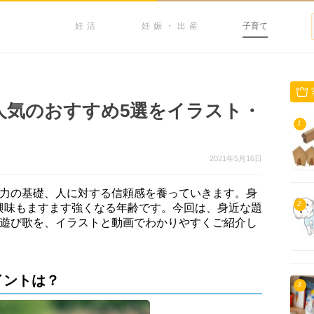
妊活
妊娠・出産
子育て
人気のおすすめ5選をイラスト・
1
2021年5月16日
考力の基礎、人に対する信頼感を養っていきます。身
2
興味もますます強くなる年齢です。今回は、身近な題
手遊び歌を、イラストと動画でわかりやすくご紹介し
イントは？
3