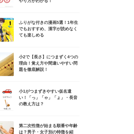
やり方がわかる！
ふりがな付きの漫画5選！1年生
でもおすすめ、漢字が読めなく
ても楽しめる
小2で【長さ】につまずく4つの
理由！覚え方や間違いやすい問
題を徹底解説！
小1がつまずきやすい仮名遣
い！「っ」「ゃ」「ょ」・長音
の教え方は？
第二次性徴が始まる順番や年齢
は？男子・女子別の特徴を紹