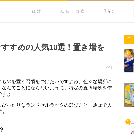
妊活
妊娠・出産
子育て
すすめの人気10選！置き場を
1
[ PR ]
にものを置く習慣をつけたいですよね。色々な場所に
…なんてことにならないように、特定の置き場所を作
2
ですよ。
にぴったりなランドセルラックの選び方と、通販で人
す。
3
？