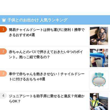
子供とのお出かけ 人気ランキング
1
簡易チャイルドシートは持ち運びに便利！携帯で
きるおすすめ4選
2
赤ちゃんとのバスで押さえておきたい5つのポイ
ント。抱っこ紐で乗るの？
3
車中で赤ちゃんを飽きさせない！チャイルドシー
トに付けるおもちゃ9選
4
ジュニアシートを助手席に乗せると違反？何歳か
らOK？