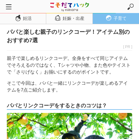
妊活
妊娠・出産
子育て
トップページ
パパと楽しむ親子のリンクコーデ！アイテム別の
妊活
おすすめ7選
妊娠・出産
[ PR ]
妊娠超初期
親子で楽しめるリンクコーデ。全身をすべて同じアイテム
妊娠初期
でそろえるのではなく、Tシャツや小物、また色やテイスト
で「さりげなく」お揃いにするのがポイントです。
妊娠中期
そこで今回は、パパと一緒にリンクコーデが楽しめるアイ
妊娠後期
テムを7点ご紹介します。
出産
パパとリンクコーデをするときのコツは？
子育て・育児
０歳児
１歳児
２歳児