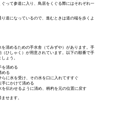
くぐって参道に入り、鳥居をくぐる際にはそれぞれ一
通り道になっているので、進むときは道の端を歩くよ
体を清めるための手水舎（てみずや）があります。手
杓（ひしゃく）が用意されています。以下の順番で手
ましょう。
手を清める
清める
のひらに水を受け、その水を口に入れてすすぐ
度左手にかけて清める
に水を伝わせるように清め、柄杓を元の位置に戻す
済ませます。