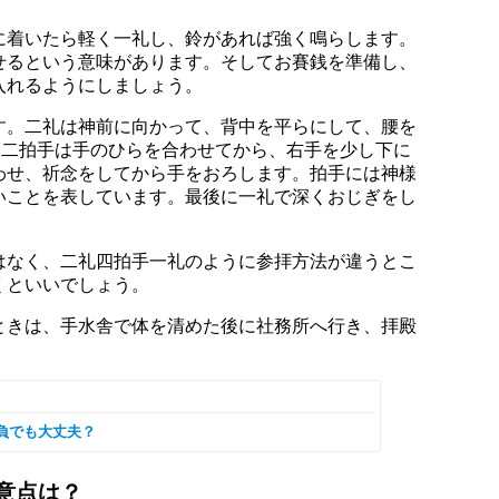
に着いたら軽く一礼し、鈴があれば強く鳴らします。
せるという意味があります。そしてお賽銭を準備し、
入れるようにしましょう。
す。二礼は神前に向かって、背中を平らにして、腰を
。二拍手は手のひらを合わせてから、右手を少し下に
わせ、祈念をしてから手をおろします。拍手には神様
いことを表しています。最後に一礼で深くおじぎをし
はなく、二礼四拍手一礼のように参拝方法が違うとこ
くといいでしょう。
ときは、手水舎で体を清めた後に社務所へ行き、拝殿
負でも大丈夫？
意点は？