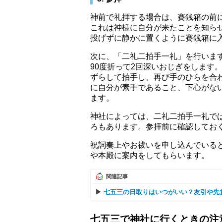
神前で礼拝する場合は、賽銭箱の前
これは神様に自分が来たことを知ら
投げずに静かに置くように賽銭箱に
次に、「二礼二拍手一礼」を行いま
90度折って2回深いおじぎをします
ずらして拍手し、再び手のひらを合
に自分が素手であること、下心がな
ます。
神社によっては、二礼二拍手一礼で
ろもあります。参拝前に確認してお
祝詞奏上やお祓いを申し込んでいる
や本殿に案内をしてもらいます。
関連記事
七五三の日取りはいつがいい？友引や先
七五三で神社に行くときの注