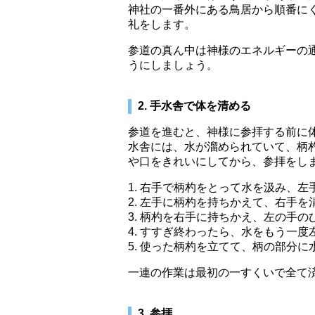
神社の一番外にある鳥居から順番に
礼をします。
参道の真ん中は神様のエネルギーの
うにしましょう。
2. 手水舎で体を清める
参道を進むと、神様に参拝する前に
水舎には、水が溜められていて、柄
や口をきれいにしてから、参拝をし
1. 右手で柄杓をとって水を汲み、左
2. 左手に柄杓を持ちかえて、右手を
3. 柄杓を右手に持ちかえ、左の手
4. すすぎ終わったら、水をもう一
5. 使った柄杓を立てて、柄の部分
一連の作業は最初の一すくいで全て
3. 参拝