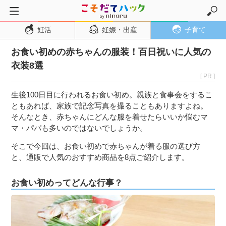
妊活
妊娠・出産
子育て
トップページ
お食い初めの赤ちゃんの服装！百日祝いに人気の
妊活
衣装8選
妊娠・出産
[ PR ]
妊娠超初期
生後100日目に行われるお食い初め。親族と食事会をするこ
妊娠初期
ともあれば、家族で記念写真を撮ることもありますよね。
そんなとき、赤ちゃんにどんな服を着せたらいいか悩むマ
妊娠中期
マ・パパも多いのではないでしょうか。
妊娠後期
そこで今回は、お食い初めで赤ちゃんが着る服の選び方
出産
と、通販で人気のおすすめ商品を8点ご紹介します。
子育て・育児
お食い初めってどんな行事？
０歳児
１歳児
２歳児