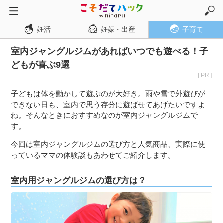
妊活
妊娠・出産
子育て
トップページ
室内ジャングルジムがあればいつでも遊べる！子
妊活
どもが喜ぶ9選
妊娠・出産
[ PR ]
妊娠超初期
子どもは体を動かして遊ぶのが大好き。雨や雪で外遊びが
妊娠初期
できない日も、室内で思う存分に遊ばせてあげたいですよ
ね。そんなときにおすすめなのが室内ジャングルジムで
妊娠中期
す。
妊娠後期
今回は室内ジャングルジムの選び方と人気商品、実際に使
出産
っているママの体験談もあわせてご紹介します。
子育て・育児
室内用ジャングルジムの選び方は？
０歳児
１歳児
２歳児