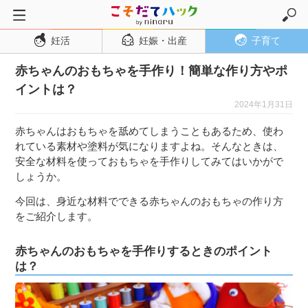
妊活
妊娠・出産
子育て
トップページ
赤ちゃんのおもちゃを手作り！簡単な作り方やポ
妊活
イントは？
妊娠・出産
2024年1月31日
妊娠超初期
赤ちゃんはおもちゃを舐めてしまうこともあるため、使わ
妊娠初期
れている素材や塗料が気になりますよね。そんなときは、
安全な材料を使っておもちゃを手作りしてみてはいかがで
妊娠中期
しょうか。
妊娠後期
今回は、身近な材料でできる赤ちゃんのおもちゃの作り方
出産
をご紹介します。
子育て・育児
赤ちゃんのおもちゃを手作りするときのポイント
０歳児
は？
１歳児
２歳児