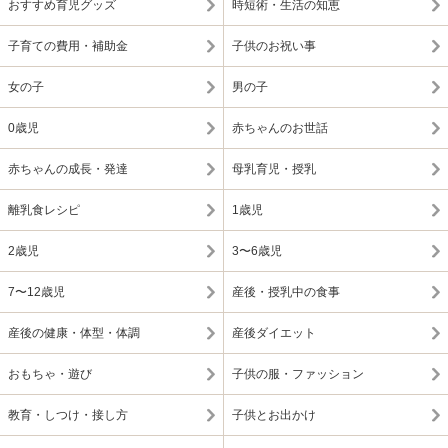
おすすめ育児グッズ
時短術・生活の知恵
子育ての費用・補助金
子供のお祝い事
女の子
男の子
0歳児
赤ちゃんのお世話
赤ちゃんの成長・発達
母乳育児・授乳
離乳食レシピ
1歳児
2歳児
3〜6歳児
7〜12歳児
産後・授乳中の食事
産後の健康・体型・体調
産後ダイエット
おもちゃ・遊び
子供の服・ファッション
教育・しつけ・接し方
子供とお出かけ