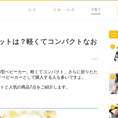
妊活
妊娠・出産
子育て
ットは？軽くてコンパクトなお
1
[ PR ]
B型ベビーカー。軽くてコンパクト、さらに折りたた
ドベビーカーとして購入する人も多いですよ。
2
トと人気の商品7点をご紹介します。
3