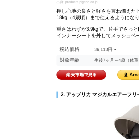
出典:
products.pigeon.co.jp
押し心地の良さと軽さを兼ね備えたピ
18kg（4歳頃）まで使えるようにな
重さはわずか3.9kgで、片手でさ
インナーシートを外してメッシュベ
税込価格
36,113円〜
対象年齢
生後7ヶ月～4歳（体重1
2. アップリカ マジカルエアーフリー