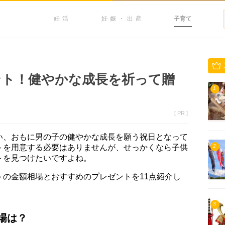
妊活
妊娠・出産
子育て
ント！健やかな成長を祈って贈
1
[ PR ]
い、おもに男の子の健やかな成長を願う祝日となって
トを用意する必要はありませんが、せっかくなら子供
2
トを見つけたいですよね。
トの金額相場とおすすめのプレゼントを11点紹介し
3
場は？