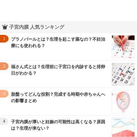
子宮内膜 人気ランキング
1
プラノバールとは？生理を起こす薬なの？不妊治
療にも使われる？
2
福さん式とは？生理前に子宮口を内診すると排卵
日がわかる？
3
胎盤ってどんな役割？完成する時期や赤ちゃんへ
の影響まとめ
4
子宮内膜が厚いと妊娠の可能性は高くなる？原因
は？生理が来ない？