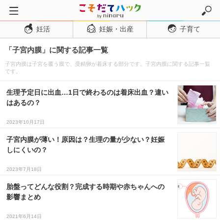
妊活
妊娠・出産
子育て
トップページ
「子宮内膜」に関する記事一覧
妊活
子宮内膜は子宮を覆う膜で、受精卵が着床する部分です。子宮内膜に関する記事一覧
妊娠・出産
です。
妊娠超初期
生理予定日に出血…1日で終わるのは着床出血？違い
妊娠初期
はあるの？
妊娠中期
2023年10月17日
妊娠後期
子宮内膜が薄い！原因は？生理の量が少ない？妊娠
しにくいの？
出産
子育て・育児
2023年7月18日
０歳児
胎盤ってどんな役割？完成する時期や赤ちゃんへの
影響まとめ
１歳児
2021年6月14日
２歳児