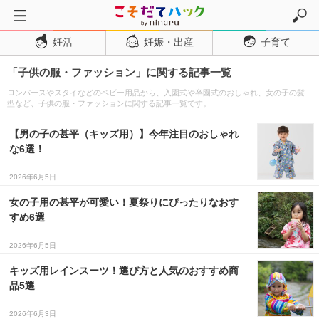
妊活
妊娠・出産
子育て
トップページ
「子供の服・ファッション」に関する記事一覧
妊活
ロンパースやスタイなどのベビー用品から、入園式や卒園式のおしゃれ、女の子の髪
妊娠・出産
型など、子供の服・ファッションに関する記事一覧です。
妊娠超初期
【男の子の甚平（キッズ用）】今年注目のおしゃれ
妊娠初期
な6選！
妊娠中期
2026年6月5日
妊娠後期
女の子用の甚平が可愛い！夏祭りにぴったりなおす
すめ6選
出産
子育て・育児
2026年6月5日
０歳児
キッズ用レインスーツ！選び方と人気のおすすめ商
品5選
１歳児
2026年6月3日
２歳児