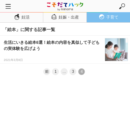
妊活
妊娠・出産
子育て
トップページ
「絵本」に関する記事一覧
妊活
妊娠・出産
生活にいきる絵本6選！絵本の内容を真似して子ども
の実体験を広げよう
妊娠超初期
妊娠初期
2021年3月8日
妊娠中期
前
1
…
3
4
妊娠後期
出産
子育て・育児
０歳児
１歳児
２歳児