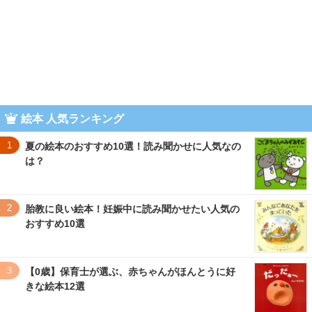
３〜６歳児
７〜１２歳児
絵本 人気ランキング
1
夏の絵本のおすすめ10選！読み聞かせに人気なの
は？
2
胎教に良い絵本！妊娠中に読み聞かせたい人気の
おすすめ10選
3
【0歳】保育士が選ぶ、赤ちゃんがほんとうに好
きな絵本12選