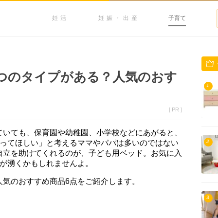
妊活
妊娠・出産
子育て
つのタイプがある？人気のおす
1
[ PR ]
ていても、保育園や幼稚園、小学校などにあがると、
なってほしい」と考えるママやパパは多いのではない
2
自立を助けてくれるのが、子ども用ベッド。お気に入
気が湧くかもしれませんよ。
人気のおすすめ商品6点をご紹介します。
3