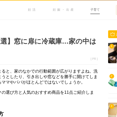
妊活
妊娠・出産
子育て
1選】窓に扉に冷蔵庫…家の中は
1
[ PR ]
まると、家のなかでの行動範囲が広がりますよね。洗
ようとしたり、引き出しや窓などを勝手に開けてしま
2
るママやパパがほとんどではないでしょうか。
クの選び方と人気のおすすめ商品を11点ご紹介しま
3
方