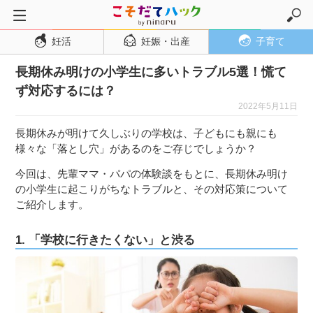
妊活
妊娠・出産
子育て
トップページ
長期休み明けの小学生に多いトラブル5選！慌て
妊活
ず対応するには？
妊娠・出産
2022年5月11日
妊娠超初期
長期休みが明けて久しぶりの学校は、子どもにも親にも
妊娠初期
様々な「落とし穴」があるのをご存じでしょうか？
妊娠中期
今回は、先輩ママ・パパの体験談をもとに、長期休み明け
の小学生に起こりがちなトラブルと、その対応策について
妊娠後期
ご紹介します。
出産
子育て・育児
1. 「学校に行きたくない」と渋る
０歳児
１歳児
２歳児