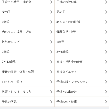
子育ての費用・補助金
子供のお祝い事
女の子
男の子
0歳児
赤ちゃんのお世話
赤ちゃんの成長・発達
母乳育児・授乳
離乳食レシピ
1歳児
2歳児
3〜6歳児
7〜12歳児
産後・授乳中の食事
産後の健康・体型・体調
産後ダイエット
おもちゃ・遊び
子供の服・ファッション
教育・しつけ・接し方
子供とお出かけ
子供の病気
子供の体・健康