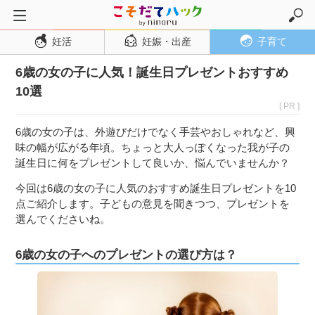
妊活
妊娠・出産
子育て
トップページ
6歳の女の子に人気！誕生日プレゼントおすすめ
妊活
10選
妊娠・出産
[ PR ]
妊娠超初期
6歳の女の子は、外遊びだけでなく手芸やおしゃれなど、興
妊娠初期
味の幅が広がる年頃。ちょっと大人っぽくなった我が子の
誕生日に何をプレゼントして良いか、悩んでいませんか？
妊娠中期
今回は6歳の女の子に人気のおすすめ誕生日プレゼントを10
妊娠後期
点ご紹介します。子どもの意見を聞きつつ、プレゼントを
出産
選んでくださいね。
子育て・育児
6歳の女の子へのプレゼントの選び方は？
０歳児
１歳児
２歳児