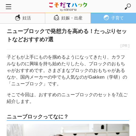
妊活
妊娠・出産
子育て
トップページ
ニューブロックで発想力を高める！たっぷりセッ
妊活
トなどおすすめ7選
妊娠・出産
[ PR ]
妊娠超初期
子どもが上手にものを掴めるようになってきたり、カラフ
妊娠初期
ルなものに興味を持ち始めたりしたら、ブロックのおもち
ゃがおすすめです。さまざまなブロックのおもちゃがある
妊娠中期
なか、国内メーカーの中でも人気なのがGakken（学研）の
妊娠後期
「ニューブロック」です。
出産
そこで今回は、おすすめのニューブロックのセットを7点ご
紹介します。
子育て・育児
０歳児
ニューブロックってなに？
１歳児
２歳児