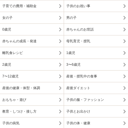
子育ての費用・補助金
子供のお祝い事
女の子
男の子
0歳児
赤ちゃんのお世話
赤ちゃんの成長・発達
母乳育児・授乳
離乳食レシピ
1歳児
2歳児
3〜6歳児
7〜12歳児
産後・授乳中の食事
産後の健康・体型・体調
産後ダイエット
おもちゃ・遊び
子供の服・ファッション
教育・しつけ・接し方
子供とお出かけ
子供の病気
子供の体・健康