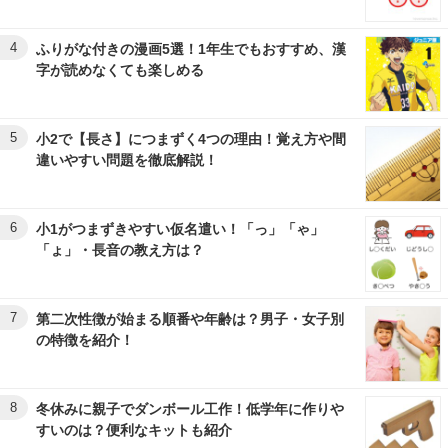
4
ふりがな付きの漫画5選！1年生でもおすすめ、漢
字が読めなくても楽しめる
5
小2で【長さ】につまずく4つの理由！覚え方や間
違いやすい問題を徹底解説！
6
小1がつまずきやすい仮名遣い！「っ」「ゃ」
「ょ」・長音の教え方は？
7
第二次性徴が始まる順番や年齢は？男子・女子別
の特徴を紹介！
8
冬休みに親子でダンボール工作！低学年に作りや
すいのは？便利なキットも紹介