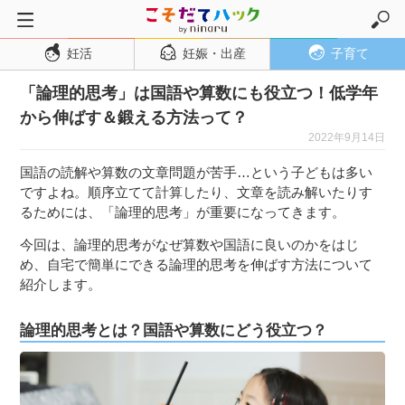
妊活
妊娠・出産
子育て
トップページ
「論理的思考」は国語や算数にも役立つ！低学年
妊活
から伸ばす＆鍛える方法って？
妊娠・出産
2022年9月14日
妊娠超初期
国語の読解や算数の文章問題が苦手…という子どもは多い
妊娠初期
ですよね。順序立てて計算したり、文章を読み解いたりす
るためには、「論理的思考」が重要になってきます。
妊娠中期
今回は、論理的思考がなぜ算数や国語に良いのかをはじ
妊娠後期
め、自宅で簡単にできる論理的思考を伸ばす方法について
出産
紹介します。
子育て・育児
論理的思考とは？国語や算数にどう役立つ？
０歳児
１歳児
２歳児