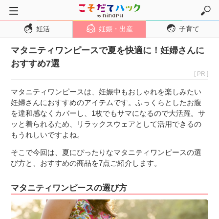
妊活
妊娠・出産
子育て
トップページ
マタニティワンピースで夏を快適に！妊婦さんに
妊活
おすすめ7選
妊娠・出産
[ PR ]
妊娠超初期
マタニティワンピースは、妊娠中もおしゃれを楽しみたい
妊娠初期
妊婦さんにおすすめのアイテムです。ふっくらとしたお腹
を違和感なくカバーし、1枚でもサマになるので大活躍。サ
妊娠中期
ッと着られるため、リラックスウェアとして活用できるの
妊娠後期
もうれしいですよね。
出産
そこで今回は、夏にぴったりなマタニティワンピースの選
び方と、おすすめの商品を7点ご紹介します。
子育て・育児
０歳児
マタニティワンピースの選び方
１歳児
２歳児