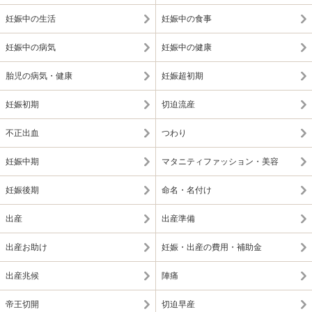
妊娠中の生活
妊娠中の食事
妊娠中の病気
妊娠中の健康
胎児の病気・健康
妊娠超初期
妊娠初期
切迫流産
不正出血
つわり
妊娠中期
マタニティファッション・美容
妊娠後期
命名・名付け
出産
出産準備
出産お助け
妊娠・出産の費用・補助金
出産兆候
陣痛
帝王切開
切迫早産