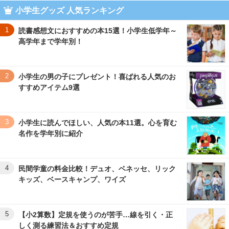
小学生グッズ 人気ランキング
1
読書感想文におすすめの本15選！小学生低学年～
高学年まで学年別！
2
小学生の男の子にプレゼント！喜ばれる人気のお
すすめアイテム9選
3
小学生に読んでほしい、人気の本11選。心を育む
名作を学年別に紹介
4
民間学童の料金比較！デュオ、ベネッセ、リック
キッズ、ベースキャンプ、ワイズ
5
【小2算数】定規を使うのが苦手…線を引く・正
しく測る練習法＆おすすめ定規