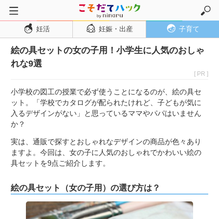
妊活
妊娠・出産
子育て
トップページ
絵の具セットの女の子用！小学生に人気のおしゃ
妊活
れな9選
妊娠・出産
[ PR ]
妊娠超初期
小学校の図工の授業で必ず使うことになるのが、絵の具セ
妊娠初期
ット。「学校でカタログが配られたけれど、子どもが気に
入るデザインがない」と思っているママやパパはいません
妊娠中期
か？
妊娠後期
実は、通販で探すとおしゃれなデザインの商品が色々あり
出産
ますよ。今回は、女の子に人気のおしゃれでかわいい絵の
具セットを9点ご紹介します。
子育て・育児
０歳児
絵の具セット（女の子用）の選び方は？
１歳児
２歳児