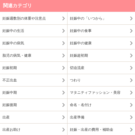
関連カテゴリ
妊娠週数別の体重や注意点
妊娠中の「いつから」
妊娠中の生活
妊娠中の食事
妊娠中の病気
妊娠中の健康
胎児の病気・健康
妊娠超初期
妊娠初期
切迫流産
不正出血
つわり
妊娠中期
マタニティファッション・美容
妊娠後期
命名・名付け
出産
出産準備
出産お助け
妊娠・出産の費用・補助金