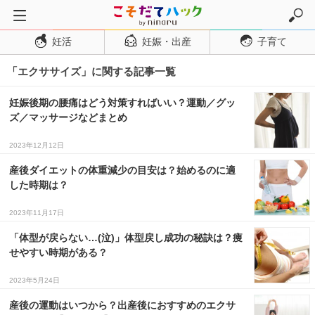
妊活
妊娠・出産
子育て
トップページ
「エクササイズ」に関する記事一覧
妊活
妊娠・出産
妊娠後期の腰痛はどう対策すればいい？運動／グッ
ズ／マッサージなどまとめ
妊娠超初期
妊娠初期
2023年12月12日
妊娠中期
産後ダイエットの体重減少の目安は？始めるのに適
した時期は？
妊娠後期
2023年11月17日
出産
「体型が戻らない…(泣)」体型戻し成功の秘訣は？痩
子育て・育児
せやすい時期がある？
０歳児
2023年5月24日
１歳児
産後の運動はいつから？出産後におすすめのエクサ
２歳児