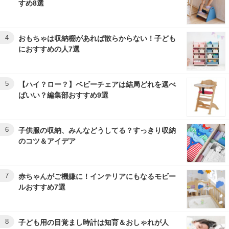
すめ8選
4
おもちゃは収納棚があれば散らからない！子ども
におすすめの人7選
5
【ハイ？ロー？】ベビーチェアは結局どれを選べ
ばいい？編集部おすすめ9選
6
子供服の収納、みんなどうしてる？すっきり収納
のコツ＆アイデア
7
赤ちゃんがご機嫌に！インテリアにもなるモビー
ルおすすめ7選
8
子ども用の目覚まし時計は知育＆おしゃれが人