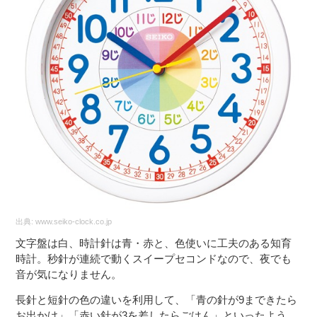
出典:
www.seiko-clock.co.jp
文字盤は白、時計針は青・赤と、色使いに工夫のある知育
時計。秒針が連続で動くスイープセコンドなので、夜でも
音が気になりません。
長針と短針の色の違いを利用して、「青の針が9まできたら
お出かけ」「赤い針が3を差したらごはん」といったよう