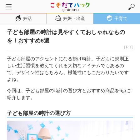
妊活
妊娠・出産
子育て
トップページ
子ども部屋の時計は見やすくておしゃれなもの
妊活
を！おすすめ6選
妊娠・出産
[ PR ]
妊娠超初期
子ども部屋のアクセントになる掛け時計。子どもに規則正
妊娠初期
しい生活習慣を教えてくれる大切なアイテムでもあるの
で、デザイン性はもちろん、機能性にもこだわりたいです
妊娠中期
よね。
妊娠後期
今回は、子ども部屋の時計の選び方とおすすめ商品を6点ご
出産
紹介します。
子育て・育児
子ども部屋の時計の選び方
０歳児
１歳児
２歳児