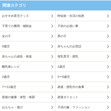
関連カテゴリ
おすすめ育児グッズ
時短術・生活の知恵
子育ての費用・補助金
子供のお祝い事
女の子
男の子
0歳児
赤ちゃんのお世話
赤ちゃんの成長・発達
母乳育児・授乳
離乳食レシピ
1歳児
2歳児
3〜6歳児
7〜12歳児
産後・授乳中の食事
産後の健康・体型・体調
産後ダイエット
おもちゃ・遊び
子供の服・ファッション