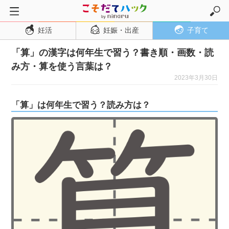
妊活
妊娠・出産
子育て
トップページ
「算」の漢字は何年生で習う？書き順・画数・読
妊活
み方・算を使う言葉は？
妊娠・出産
2023年3月30日
妊娠超初期
「算」は何年生で習う？読み方は？
妊娠初期
妊娠中期
妊娠後期
出産
子育て・育児
０歳児
１歳児
２歳児