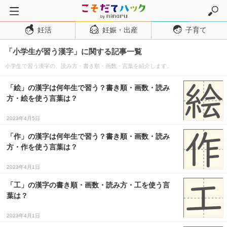
妊活
妊娠・出産
子育て
トップページ
「小学生が習う漢字」に関する記事一覧
妊活
小学生で習う漢字の、読み方・書き順・画数・言葉を紹介します。
妊娠・出産
妊娠超初期
「絵」の漢字は何年生で習う？書き順・画数・読み
方・絵を使う言葉は？
妊娠初期
2023年4月5日
妊娠中期
「作」の漢字は何年生で習う？書き順・画数・読み
妊娠後期
方・作を使う言葉は？
出産
2023年4月1日
子育て・育児
「工」の漢字の書き順・画数・読み方・工を使う言
０歳児
葉は？
１歳児
2023年4月1日
２歳児