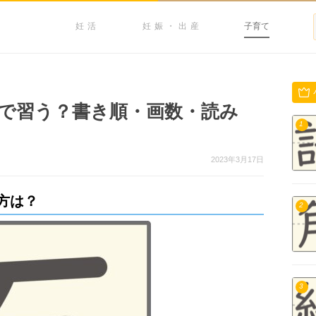
妊活
妊娠・出産
子育て
で習う？書き順・画数・読み
1
2023年3月17日
方は？
2
3