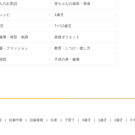
んのお世話
赤ちゃんの成長・発達
レシピ
1歳児
歳児
7〜12歳児
健康・体型・体調
産後ダイエット
服・ファッション
教育・しつけ・接し方
病気
子供の体・健康
期
妊娠中期
妊娠後期
出産
子育て
0歳児
1歳児
2歳児
3~