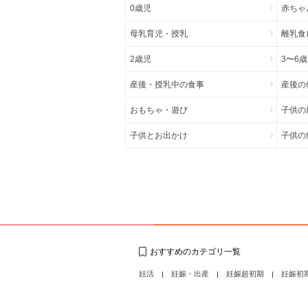
0歳児
赤ちゃ
母乳育児・授乳
離乳食
2歳児
3〜6
産後・授乳中の食事
産後の
おもちゃ・遊び
子供の
子供とお出かけ
子供の
おすすめのカテゴリ一覧
妊活
妊娠・出産
妊娠超初期
妊娠初