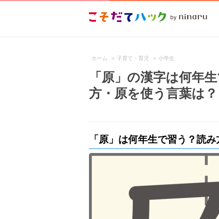
ホーム
>
子育て・育児
>
小学生
「原」の漢字は何年生
方・原を使う言葉は？
「原」は何年生で習う？読み