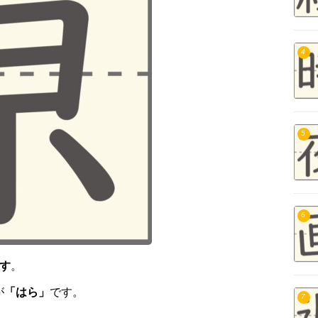
4
5
6
す
。
が
「はら」
です。
7