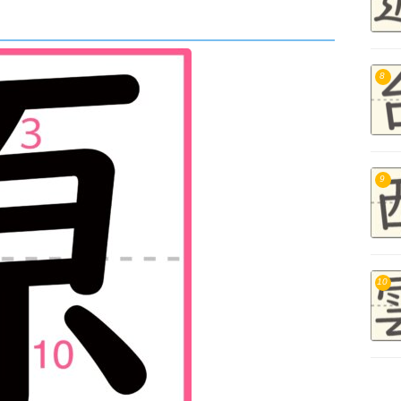
8
9
10