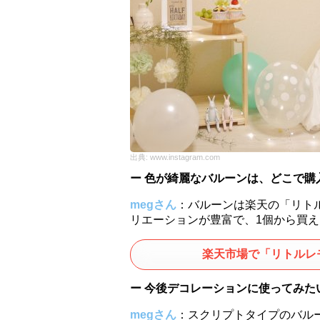
出典:
www.instagram.com
ー 色が綺麗なバルーンは、どこで購
megさん
：バルーンは楽天の「リト
リエーションが豊富で、1個から買
楽天市場で「リトルレ
ー 今後デコレーションに使ってみ
megさん
：スクリプトタイプのバル