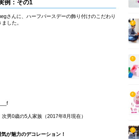
実例：その1
egさんに、ハーフバースデーの飾り付けのこだわり
きました。
4
5
6
__f
次男0歳の5人家族（2017年8月現在）
7
囲気が魅力のデコレーション！