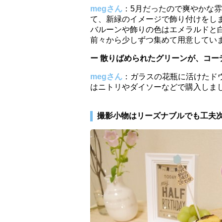
megさん
：5月だったので爽やかな
て、新緑のイメージで飾り付けをし
バルーンや飾りの色はエメラルドと
前々から少しずつ集めて用意してい
ー 散りばめられたグリーンが、コ
megさん
：ガラスの花瓶に活けたド
はニトリやダイソーなどで購入しま
撮影小物はリーズナブルでも工夫