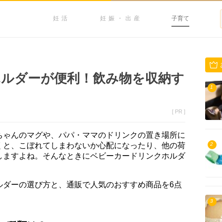
妊活
妊娠・出産
子育て
ルダーが便利！飲み物を収納す
1
[ PR ]
ちゃんのマグや、パパ・ママのドリンクの置き場所に
くと、こぼれてしまわないか心配になったり、他の荷
2
しますよね。そんなときにベビーカードリンクホルダ
ルダーの選び方と、通販で人気のおすすめ商品を6点
3