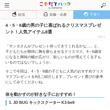
妊活
妊娠・出産
子育て
トップページ
4・5・6歳の男の子に喜ばれるクリスマスプレゼ
妊活
ント！人気アイテム8選
妊娠・出産
[ PR ]
妊娠超初期
「サンタさんがプレゼント持ってきてくれるかな…」と、
妊娠初期
子どもたちが期待に胸を膨らませるクリスマス。4～6歳頃
になると興味の幅が広がり、欲しいものが増えてくる子も
妊娠中期
いるのではないでしょうか。
妊娠後期
そこで今回は、4・5・6歳の子どもに人気のおすすめクリス
出産
マスプレゼントを8点ご紹介します。プレゼント選びの参考
にしてみてくださいね。
子育て・育児
０歳児
体を動かすのが好きな子におすすめ！
１歳児
1. JD BUG キックスクーター K3-bell
２歳児