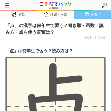
妊活
妊娠・出産
子育て
トップページ
「点」の漢字は何年生で習う？書き順・画数・読
妊活
み方・点を使う言葉は？
妊娠・出産
2023年3月31日
妊娠超初期
「点」は何年生で習う？読み方は？
妊娠初期
妊娠中期
妊娠後期
出産
子育て・育児
０歳児
１歳児
２歳児