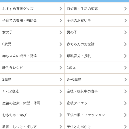
おすすめ育児グッズ
時短術・生活の知恵
子育ての費用・補助金
子供のお祝い事
女の子
男の子
0歳児
赤ちゃんのお世話
赤ちゃんの成長・発達
母乳育児・授乳
離乳食レシピ
1歳児
2歳児
3〜6歳児
7〜12歳児
産後・授乳中の食事
産後の健康・体型・体調
産後ダイエット
おもちゃ・遊び
子供の服・ファッション
教育・しつけ・接し方
子供とお出かけ