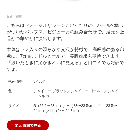
こちらはフォーマルなシーンにぴったりの、パールの飾り
がついたパンプス。ビジューとの組み合わせで、足元を上
品かつ華やかに演出します。
本体はラメ入りの滑らかな光沢が特徴で、高級感のある印
象に。7cmのミドルヒールで、美脚効果も期待できます。
「履いたときに足がきれいに見える」と口コミでも好評で
すよ。
税込価格
3,480円
色
シャイニー ブラック／シャイニー ゴールド／シャイニ
ー シルバー
サイズ
S（22.5〜23cm）／M（23〜23.5cm）／L（23.5〜
24cm）／LL（24〜24.5cm）