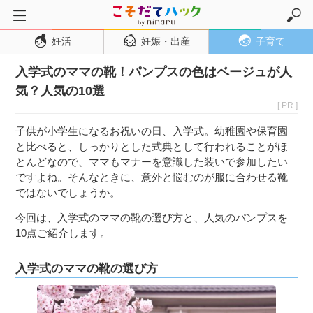
妊活
妊娠・出産
子育て
トップページ
入学式のママの靴！パンプスの色はベージュが人
妊活
気？人気の10選
妊娠・出産
[ PR ]
妊娠超初期
子供が小学生になるお祝いの日、入学式。幼稚園や保育園
妊娠初期
と比べると、しっかりとした式典として行われることがほ
とんどなので、ママもマナーを意識した装いで参加したい
妊娠中期
ですよね。そんなときに、意外と悩むのが服に合わせる靴
妊娠後期
ではないでしょうか。
出産
今回は、入学式のママの靴の選び方と、人気のパンプスを
10点ご紹介します。
子育て・育児
０歳児
入学式のママの靴の選び方
１歳児
２歳児