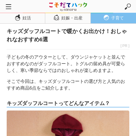
妊活
妊娠・出産
子育て
トップページ
キッズダッフルコートで暖かくお出かけ！おしゃ
妊活
れなおすすめ6選
妊娠・出産
[ PR ]
妊娠超初期
子どもの冬のアウターとして、ダウンジャケットと並んで
妊娠初期
おすすめなのがダッフルコート。トグルの留め具が可愛ら
しく、寒い季節ならではのおしゃれが楽しめますよ。
妊娠中期
そこで今回は、キッズダッフルコートの選び方と人気のお
妊娠後期
すすめ商品6点をご紹介します。
出産
キッズダッフルコートってどんなアイテム？
子育て・育児
０歳児
１歳児
２歳児