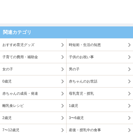
関連カテゴリ
おすすめ育児グッズ
時短術・生活の知恵
子育ての費用・補助金
子供のお祝い事
女の子
男の子
0歳児
赤ちゃんのお世話
赤ちゃんの成長・発達
母乳育児・授乳
離乳食レシピ
1歳児
2歳児
3〜6歳児
7〜12歳児
産後・授乳中の食事