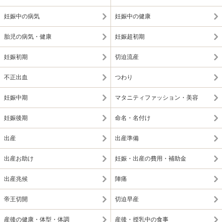
妊娠中の病気
妊娠中の健康
胎児の病気・健康
妊娠超初期
妊娠初期
切迫流産
不正出血
つわり
妊娠中期
マタニティファッション・美容
妊娠後期
命名・名付け
出産
出産準備
出産お助け
妊娠・出産の費用・補助金
出産兆候
陣痛
帝王切開
切迫早産
産後の健康・体型・体調
産後・授乳中の食事