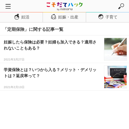
妊活
妊娠・出産
子育て
トップページ
「定期保険」に関する記事一覧
妊活
妊娠・出産
妊娠したら保険は必要？妊婦も加入できる？適用さ
れないこともある？
妊娠超初期
妊娠初期
2021年3月27日
妊娠中期
学資保険とは？いつから入る？メリット・デメリッ
トは？返戻率って？
妊娠後期
2021年2月13日
出産
子育て・育児
０歳児
１歳児
２歳児