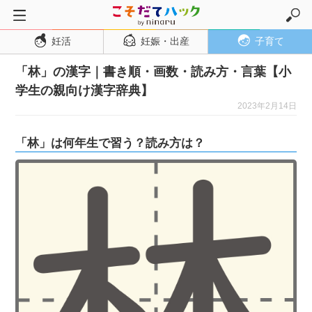
妊活
妊娠・出産
子育て
トップページ
「林」の漢字｜書き順・画数・読み方・言葉【小
妊活
学生の親向け漢字辞典】
妊娠・出産
2023年2月14日
妊娠超初期
「林」は何年生で習う？読み方は？
妊娠初期
妊娠中期
妊娠後期
出産
子育て・育児
０歳児
１歳児
２歳児