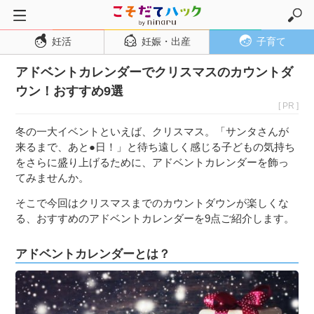
妊活
妊娠・出産
子育て
トップページ
アドベントカレンダーでクリスマスのカウントダ
妊活
ウン！おすすめ9選
妊娠・出産
[ PR ]
妊娠超初期
冬の一大イベントといえば、クリスマス。「サンタさんが
妊娠初期
来るまで、あと●日！」と待ち遠しく感じる子どもの気持ち
をさらに盛り上げるために、アドベントカレンダーを飾っ
妊娠中期
てみませんか。
妊娠後期
そこで今回はクリスマスまでのカウントダウンが楽しくな
出産
る、おすすめのアドベントカレンダーを9点ご紹介します。
子育て・育児
アドベントカレンダーとは？
０歳児
１歳児
２歳児